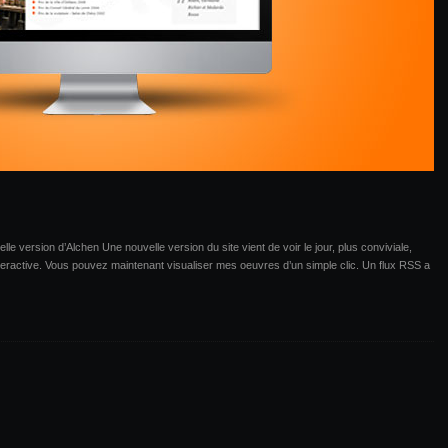
lle version d’Alchen Une nouvelle version du site vient de voir le jour, plus conviviale,
nteractive. Vous pouvez maintenant visualiser mes oeuvres d’un simple clic. Un flux RSS a