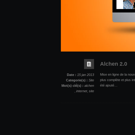
Alchen 2.0
Mise en ligne de la nouve
Date :
15 jan 2013
plus complète et plus i
Categorie(s) :
Site
été ajouté…
Mot(s) clé(s) :
alchen
,
internet
,
site