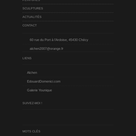
SCULPTURES
ACTUALITÉS
CONTACT
60 rue du Port à l’Ardoise, 45430 Chécy
alchen2007@orange.fr
LIENS
Alchen
EdouardDomenici.com
Galerie Younique
SUIVEZ-MOI !
MOTS CLÉS