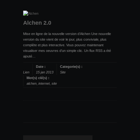
Alchen 2.0
Mise en ligne de la nouvelle version d’Alchen Une nouvelle
version du site vient de voir le jour, plus conviviale, plus
complète et plus interactive. Vous pouvez maintenant
visualiser mes oeuvres d’un simple clic. Un flux RSS a été
ajouté…
Date :
Categorie(s) :
Lien
15 jan 2013
Site
Mot(s) clé(s) :
alchen
,
internet
,
site
Rechercher