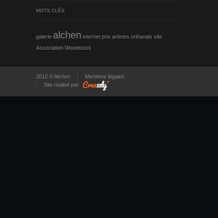
MOTS CLÉS
alchen
galerie
internet
prix
artistes orléanais
site
Association Woodstock
2012 © Alchen
Mentions légales
Site réalisé par