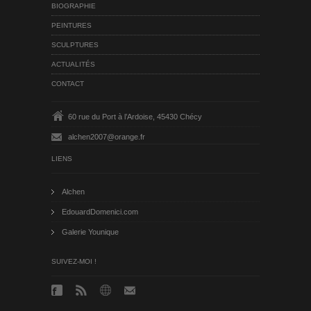
BIOGRAPHIE
PEINTURES
SCULPTURES
ACTUALITÉS
CONTACT
60 rue du Port à l’Ardoise, 45430 Chécy
alchen2007@orange.fr
LIENS
Alchen
EdouardDomenici.com
Galerie Younique
SUIVEZ-MOI !